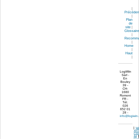
|
Précéden
|
Plan
de
site
|
Glossaire
|
Recomma
|
Home
|
Haut
|
LogiWin
Sàrl -
En
Bouley
39 -
CH-
1680
Romont
FR -
Tél.
026
652 01
28 -
info@logiwin
Val
XHT
CSS
AA