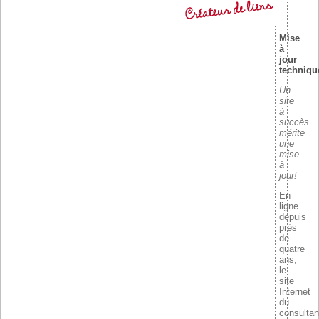
Mise
à
jour
techniqu
Un
site
à
succès
mérite
une
mise
à
jour!
En
ligne
depuis
près
de
quatre
ans,
le
site
Internet
du
consultan