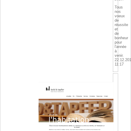
Tous
nos
voeux
de
réussite
et
de
bonheur
pour
l'année
à
venir.
22.12.20
11:17