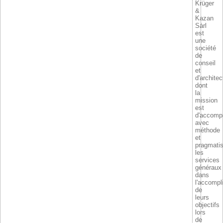
Krüger
&
Kazan
Sàrl
est
une
société
de
conseil
et
d'architec
dont
la
mission
est
d'accomp
avec
méthode
et
pragmati
les
services
généraux
dans
l'accomp
de
leurs
objectifs
lors
de