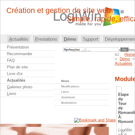
Création et gestion de site web
Simple, rapide, effi
A
ctualités
P
restations
D
émo
S
u
pport
Dé
v
eloppemen
Présentation
Vous êtes
Go
Recommander
ici:
Home
>
Démo
>
FAQ
Actualités
Plan de site
Livre d'or
Modul
Ac
t
ualités
News
G
aleries photo
Modifications
Liens
L
iens
Etape
download
du
illustrations
Tour
de
Romandi
Ã
Romont
LogiWin
sÃ rl