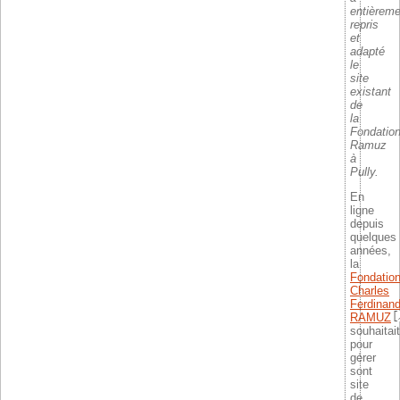
entièreme
repris
et
adapté
le
site
existant
de
la
Fondatio
Ramuz
à
Pully.
En
ligne
depuis
quelques
années,
la
Fondatio
Charles
Ferdinan
RAMUZ
souhaitait
pour
gérer
sont
site
de