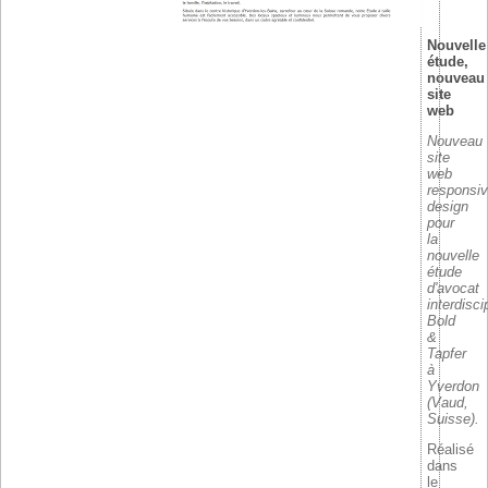
Nouvelle
étude,
nouveau
site
web
Nouveau
site
web
responsi
design
pour
la
nouvelle
étude
d'avocat
interdisci
Bold
&
Tapfer
à
Yverdon
(Vaud,
Suisse).
Réalisé
dans
le