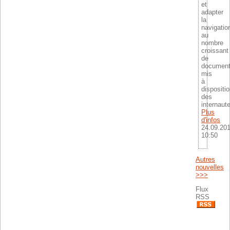
et
adapter
la
navigatio
au
nombre
croissant
de
documen
mis
à
dispositi
des
internaut
Plus
d'infos
24.09.20
10:50
Autres
nouvelles
>>>
Flux
RSS