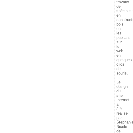
travaux
de
spécialis
en
construct
bois
en
les
publiant
sur
le
web
en
quelques
clics
de
souris.
Le
design
du
site
Internet
a
été
réalisé
par
Stephani
Nicole
de