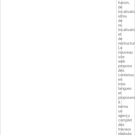
fusion,
de
localisati
et/ou
de
re-
localisati
et
de
restructur
Le
nouveau
site
web
propose
des
contenus
en
trois
langues
et
proposer
à
terme
un
aperçu
complet
des
travaux
réalisés