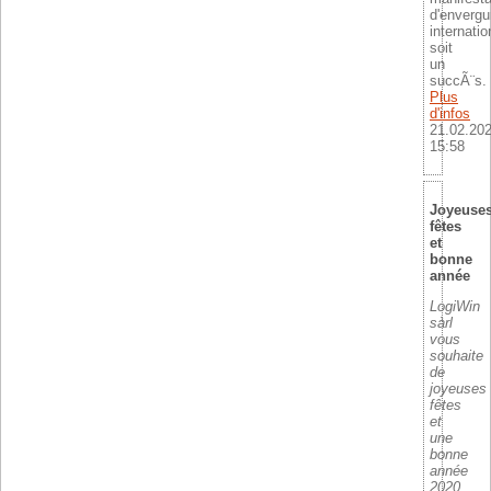
d'envergu
internatio
soit
un
succÃ¨s.
Plus
d'infos
21.02.20
15:58
Joyeuse
fêtes
et
bonne
année
LogiWin
sàrl
vous
souhaite
de
joyeuses
fêtes
et
une
bonne
année
2020.