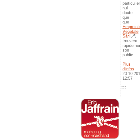
particulie
nul
doute
que
que
Empreint
Végétale
Sàrl
trouvera
rapideme
son
public.
Plus
d'infos
20.10.20
12:57