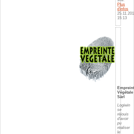
Plus
d'infos
25.11.201
15:13
Emprein
Végétale
Sàrl
Logiwin
se
réjouis
d'avoir
pu
réaliser
le