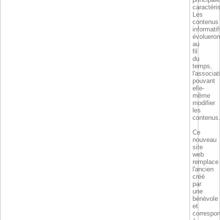
caractéri
Les
contenus
informatif
évolueron
au
fil
du
temps,
l'associat
pouvant
elle-
même
modifier
les
contenus
Ce
nouveau
site
web
remplace
l'ancien
créé
par
une
bénévole
et
correspo