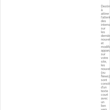
Desti
à
attirer
l'atten
des
intern
sur
les
derniè
nouvel
et
modifi
appar
sur
votre
site,
les
nouvel
(ou
News)
sont
consti
d'un
texte
court
avec
un
lien
vers