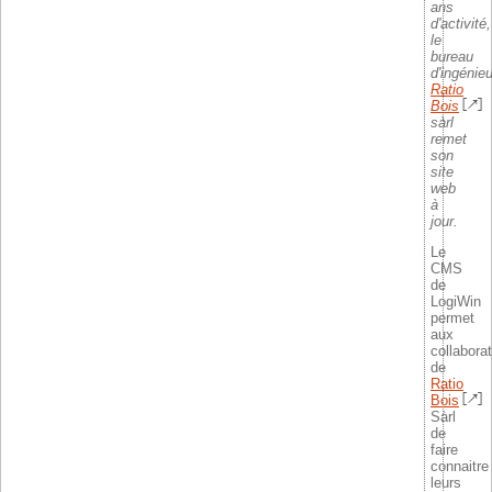
ans
d'activité,
le
bureau
d'ingénie
Ratio
Bois
sàrl
remet
son
site
web
à
jour.
Le
CMS
de
LogiWin
permet
aux
collabora
de
Ratio
Bois
Sàrl
de
faire
connaitre
leurs