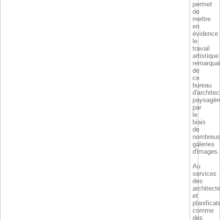
permet
de
mettre
en
évidence
le
travail
artistique
remarqua
de
ce
bureau
d'architec
paysagèr
par
le
biais
de
nombreu
galeries
d'images.
Au
services
des
architect
et
planificat
comme
des