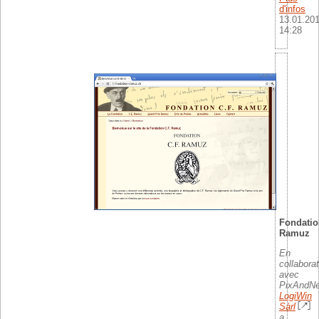
d'infos
13.01.20
14:28
Fondatio
Ramuz
En
collabora
avec
PixAndNe
LogiWin
Sàrl
a