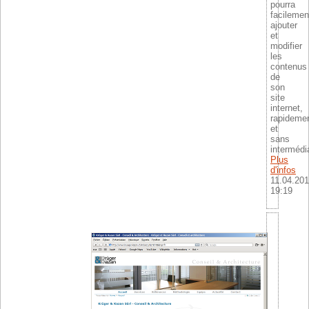
pourra
facilemen
ajouter
et
modifier
les
contenus
de
son
site
internet,
rapideme
et
sans
intermédia
Plus
d'infos
11.04.20
19:19