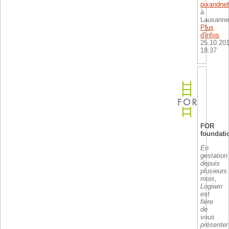
pixandnet
à
Lausanne
Plus
d'infos
25.10.20
18:37
FOR
foundati
En
gestation
depuis
plusieurs
mois,
Logiwin
est
fière
de
vous
présenter