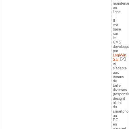
maintena
en
ligne.
Il
est
basé
sur
le
CMS
développ
par
LogiWin
Sàrl
et
s'adapte
aux
écrans
de
taille
diverses
(responsi
design)
allant
du
smartpho
au
PC
en
passant