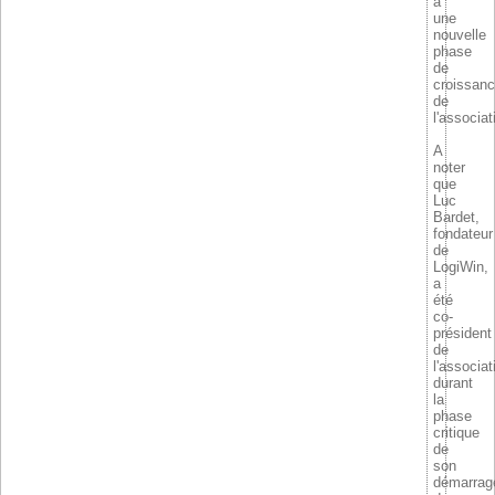
à
une
nouvelle
phase
de
croissan
de
l'associat
A
noter
que
Luc
Bardet,
fondateur
de
LogiWin,
a
été
co-
président
de
l'associat
durant
la
phase
critique
de
son
démarrag