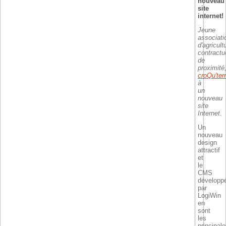
nouveau
site
internet!
Jeune
associati
d'agricult
contractu
de
proximité
croQu'ter
à
un
nouveau
site
Internet.
Un
nouveau
design
attractif
et
le
CMS
développ
par
LogiWin
en
sont
les
principal