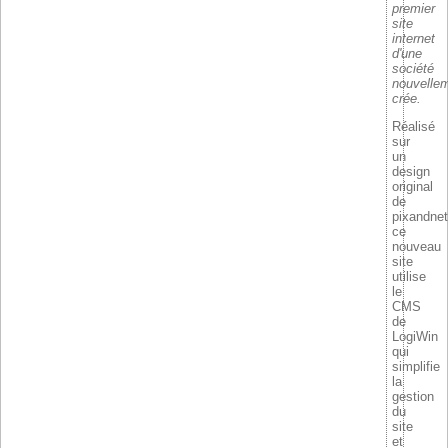
premier
site
internet
d'une
société
nouvelle
crée.
Réalisé
sur
un
design
original
de
pixandnet
ce
nouveau
site
utilise
le
CMS
de
LogiWin
qui
simplifie
la
gestion
du
site
et