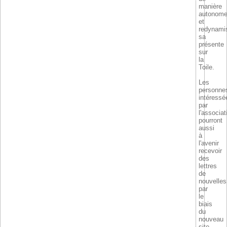
manière
autonom
et
redynami
sa
présente
sur
la
Toile.
Les
personne
intéressé
par
l'associat
pourront
aussi
à
l'avenir
recevoir
des
lettres
de
nouvelles
par
le
biais
du
nouveau
site.