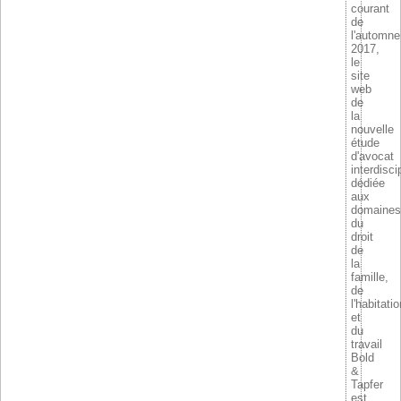
courant
de
l'automne
2017,
le
site
web
de
la
nouvelle
étude
d'avocat
interdisci
dédiée
aux
domaines
du
droit
de
la
famille,
de
l'habitatio
et
du
travail
Bold
&
Tapfer
est