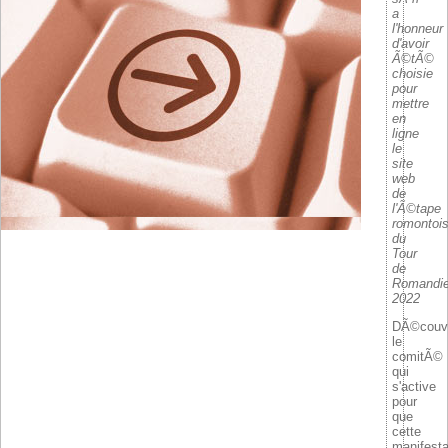
a
l'honneur
d'avoir
Ã©tÃ©
choisie
pour
mettre
en
ligne
le
site
web
de
l'Ã©tape
romontoi
du
Tour
de
Romandi
2022
DÃ©couv
le
comitÃ©
qui
s'active
pour
que
cette
manifesta