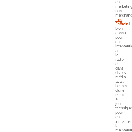
en
marketin
non
marchan
Eric
Jaffrain
bien
connu
pour
ses
intervent
à
la
radio
et
dans
divers
média
avait
besoin
d'une
mise
à
jour
technique
pour
en
simplifier
la
maintena