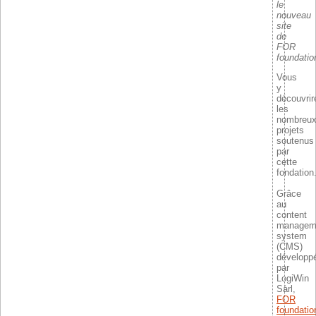
le
nouveau
site
de
FOR
foundatio
Vous
y
découvrir
les
nombreu
projets
soutenus
par
cette
fondation
Grâce
au
content
managem
system
(CMS)
développ
par
LogiWin
Sàrl,
FOR
foundatio