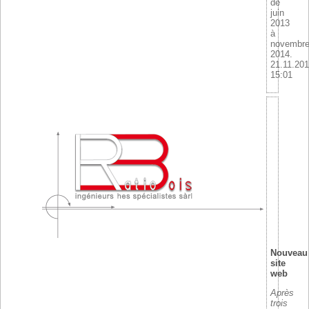
de
juin
2013
à
novembr
2014.
21.11.20
15:01
Nouveau
site
web
Après
trois