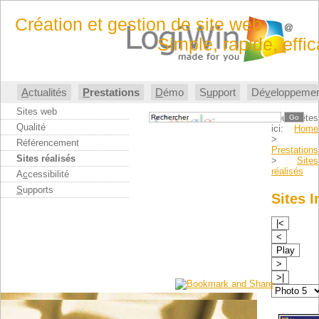
Création et gestion de site web
Simple, rapide, effi
A
ctualités
P
restations
D
émo
S
u
pport
Dé
v
eloppeme
Sites web
Vous êtes
Go
Qualité
ici:
Home
>
Référencement
Prestations
Sites réalisés
>
Sites
réalisés
A
c
cessibilité
S
upports
Sites 