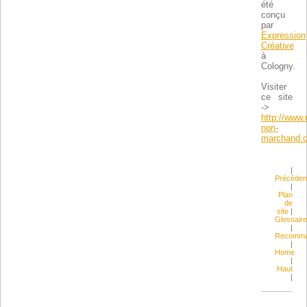
été
conçu
par
Expression
Créative
à
Cologny.
Visiter
ce site
->
http://www.
non-
marchand.c
|
Précéden
|
Plan
de
site
|
Glossaire
|
Recomma
|
Home
|
Haut
|