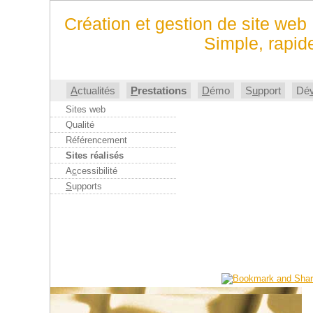
Création et gestion de site web
Simple, rapide
A
ctualités
P
restations
D
émo
S
u
pport
Dé
Sites web
Qualité
Référencement
Sites réalisés
A
c
cessibilité
S
upports