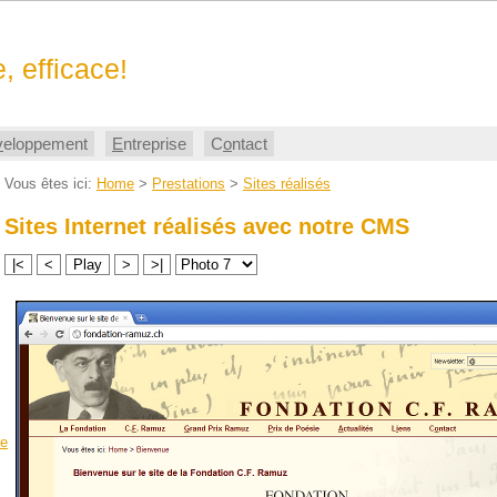
, efficace!
v
eloppement
E
ntreprise
C
o
ntact
Vous êtes ici:
Home
>
Prestations
>
Sites réalisés
Sites Internet réalisés avec notre CMS